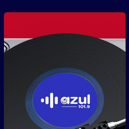
© 2020—2026 |
Azul FM 101.9
Pablo de María 1015
- Montevideo, Uruguay.
Contacto comercial:
• Hosting:
Walter Lapachian
NetUy
~
Privacidad
Términos y condiciones
Logo, diseños, desarrollo del sitio, gestión de
contenidos y redes:
Equipo Digital de Magnolio
Media Group